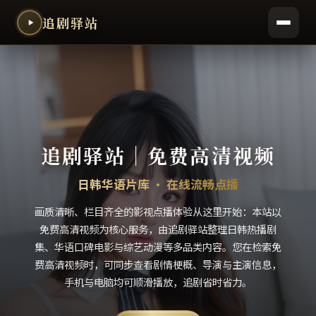
追剧驿站
追剧驿站
｜
免费高清视频
日韩华语片库 · 在线流畅点播
画质清晰、栏目齐全的影视点播体验从这里开始：本站以
免费高清视频为核心服务，由追剧驿站整理日韩热播剧
集、华语口碑电影与综艺动漫等多品类内容。您在检索免
费高清视频时，可同步查看剧情梗概、导演与主演信息，
手机与电脑均可顺滑播放，追剧省时省力。