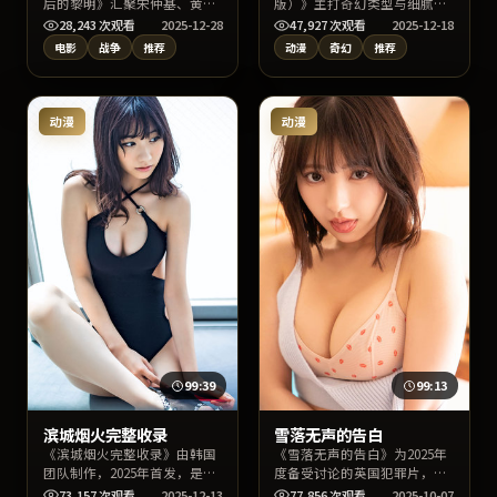
后的黎明》汇聚宋仲基、黄
版）》主打奇幻类型与细腻表
渤、赵寅成等实力阵容，背景
演，陈凯歌执导，孔刘、马
28,243
次观看
2025-12-28
47,927
次观看
2025-12-18
设定于美国当代都市与边缘社
丽、苍井优联合出演。剧情兼
电影
战争
推荐
动漫
奇幻
推荐
群。作品以战争叙事切入社会
顾悬念与情感温度，上线后适
议题，影像质感出色，适合关
合通过片名、导演或演员名检
键词检索“战争”“美国影
索找到高清片源。
视”用户观看。
动漫
动漫
99:39
99:13
滨城烟火完整收录
雪落无声的告白
《滨城烟火完整收录》由韩国
《雪落无声的告白》为2025年
团队制作，2025年首发，是枝
度备受讨论的英国犯罪片，主
裕和任导演，倪妮、刘亚仁、
演张子枫、马丽、朴宝剑与导
73,157
次观看
2025-12-13
77,856
次观看
2025-10-07